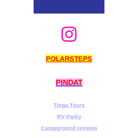
POLARSTEPS
PINDAT
Tioga Tours
RV Parky
Campground reviews