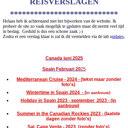
REISVERSLAGEN
***************************
Helaas heb ik achterstand met het bijwerken van de website. Ik
probeer de site zo vaak mogelijk te
u
pdaten maar dit neemt veel tijd
in beslag. Geduld is dus een schone zaak ;-)
Zodra er een verslag klaar is zal ik dit vermelden via de tab u
pdates
.
Canada juni 2025
Spain Februari
20
25
Mediterranean Cruise - 2024 - (
tekst maar zonder
foto's)
Wintertime in Spain 2024
-
(
)
in aanbouw
Holiday in Spain 2023 - september 2023 - (in
aanbouw
)
Summer in the Canadian Rockies 2023 -
(laatste
dagen zonder foto's)
Sal, Cape Verde - 2023
(zonder foto's)