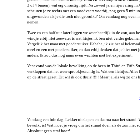
3 of 4 banen), wat erg onrustig rijdt. Na zoveel jaren rijervaring 
scheuren je ze rechts met een noodvaart voorbij, nog geen 5 minuten
uitgevonden als je die toch niet gebruikt? Om vandaag nog even na
nemen.
Twee en een half uur later liggen we weer heerlijk in de zon, aan h
windje erbij. Het zeewater is wat frisjes. Ik ben niet verder gekom
Vergelijk het maar met poedersuiker. Hahaha, ik zie het al helemaa
meel en een met poedersuiker, en dan erbij denken dat je hier met j
anders. Ik zou dus nog maar even wachten met het experiment.
Vanavond was de lokale bevolking op de been in Third en Fifth Stre
verklappen dat het weer sprookjesachtig is. Wat een lichtjes. Alles
op de straat gezet. Dit wil ik ook thuis!!!!!! Maar ja, als wij zo on
Vandaag een luie dag. Lekker uitslapen en daarna naar het strand. 
bewolkt is! Wat moet je vroeg om het strand doen als de zon niet sc
Absoluut geen straf hoor!