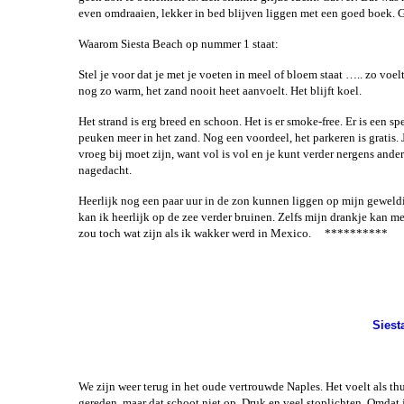
even omdraaien, lekker in bed blijven liggen met een goed boek. 
Waarom Siesta Beach op nummer 1 staat:
Stel je voor dat je met je voeten in meel of bloem staat ….. zo voelt 
nog zo warm, het zand nooit heet aanvoelt. Het blijft koel.
Het strand is erg breed en schoon. Het is er smoke-free. Er is een sp
peuken meer in het zand. Nog een voordeel, het parkeren is gratis. 
vroeg bij moet zijn, want vol is vol en je kunt verder nergens ander
nagedacht.
Heerlijk nog een paar uur in de zon kunnen liggen op mijn geweldig
kan ik heerlijk op de zee verder bruinen. Zelfs mijn drankje kan me
zou toch wat zijn als ik wakker werd in Mexico. **********
Sies
We zijn weer terug in het oude vertrouwde Naples. Het voelt als th
gereden, maar dat schoot niet op. Druk en veel stoplichten. Omdat j