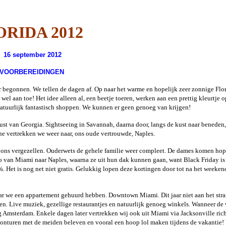
a - 2018
ld West USA
ORIDA 2012
2018
l 2017
16 september 2012
VOORBEREIDINGEN
Travelers
da 2017
r begonnen. We tellen de dagen af. Op naar het warme en hopelijk zeer zonnige Flo
wel aan toe! Het idee alleen al, een beetje toeren, werken aan een prettig kleurtje o
 Adventures
 natuurlijk fantastisch shoppen. We kunnen er geen genoeg van krijgen!
i 2016
ust van Georgia. Sightseeing in Savannah, daarna door, langs de kust naar beneden,
ifornië 2015
tine vertrekken we weer naar, ons oude vertrouwde, Naples.
s on route -
ns vergezellen. Ouderwets de gehele familie weer compleet. De dames komen hop
 2014
o van Miami naar Naples, waarna ze uit hun dak kunnen gaan, want Black Friday is 
Het is nog net niet gratis. Gelukkig lopen deze kortingen door tot na het weekend
USA 2014
aar we een appartement gehuurd hebben. Downtown Miami. Dit jaar niet aan het str
ida 2013
ven. Live muziek, gezellige restaurantjes en natuurlijk genoeg winkels. Wanneer de
ng Amsterdam. Enkele dagen later vertrekken wij ook uit Miami via Jacksonville ric
outhwest +
vonturen met de meiden beleven en vooral een hoop lol maken tijdens de vakantie!
l Parks USA