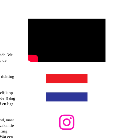
rida. We
p de
 richting
elijk op
de!!! dag
 en ligt
and, maar
 vakantie
hting
 Wat een