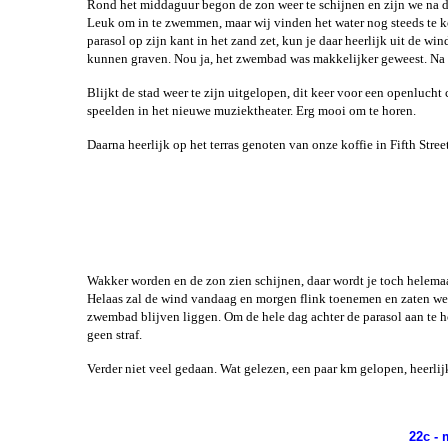
Rond het middaguur begon de zon weer te schijnen en zijn we na de
Leuk om in te zwemmen, maar wij vinden het water nog steeds te kou
parasol op zijn kant in het zand zet, kun je daar heerlijk uit de w
kunnen graven. Nou ja, het zwembad was makkelijker geweest. Na
Blijkt de stad weer te zijn uitgelopen, dit keer voor een openluch
speelden in het nieuwe muziektheater. Erg mooi om te horen.
Daarna heerlijk op het terras genoten van onze koffie in Fifth Stre
Wakker worden en de zon zien schijnen, daar wordt je toch helemaal 
Helaas zal de wind vandaag en morgen flink toenemen en zaten we g
zwembad blijven liggen. Om de hele dag achter de parasol aan te ho
geen straf.
Verder niet veel gedaan. Wat gelezen, een paar km gelopen, heerli
22c -