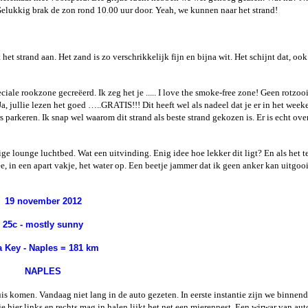
Gelukkig brak de zon rond 10.00 uur door. Yeah, we kunnen naar het strand!
het strand aan. Het zand is zo verschrikkelijk fijn en bijna wit. Het schijnt dat, ook 
eciale rookzone gecreëerd. Ik zeg het je ..... I love the smoke-free zone! Geen rotzoo
Ja, jullie lezen het goed …..GRATIS!!! Dit heeft wel als nadeel dat je er in het week
s parkeren. Ik snap wel waarom dit strand als beste strand gekozen is. Er is echt ove
e lounge luchtbed. Wat een uitvinding. Enig idee hoe lekker dit ligt? En als het t
e, in een apart vakje, het water op. Een beetje jammer dat ik geen anker kan uitgoo
19 november 2012
25c - mostly sunny
ta Key - Naples = 181 km
NAPLES
uis komen. Vandaag niet lang in de auto gezeten. In eerste instantie zijn we binnen
e hier links en rechts mag in halen lijkt het net een mierennest. Een wirwar van aut