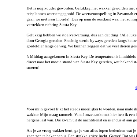
Het is nog kouder geworden. Gelukkig niet wakker geworden met s
reisplannen weer omgegooid. De weersvoorspelling in Savannah en S
gaan we niet naar Florida!! Dus op naar de oostkust waar het zonni
vertrekken richting Siesta Key.
Gelukkig hebben we stoelverwarming, dus aan dat ding!! Alle luxe a
door Georgia gereden. Prachtig scenic byways gereden langs katoe
gordeldier langs de weg. We kunnen zeggen dat we veel dieren ges
’s Middag aangekomen in Siesta Key. De temperatuur is inmiddels 
direct naar het mooie strand van Siesta Key gereden, wat bekend st
smeren!
Voor mijn gevoel lijkt het steeds moeilijker te worden, naar mate 
wakker. Mijn maag rammelt. Vanaf onze aankomst hier heb ik een hon
nergens last van. Die kwam uit de nachtdienst en is er dus al aan
Als je zo vroeg wakker bent, ga je van alles lopen bedenken wat je 
geen zon te bekennen is. Een strakke grijze lucht. Gatver! Dat wa