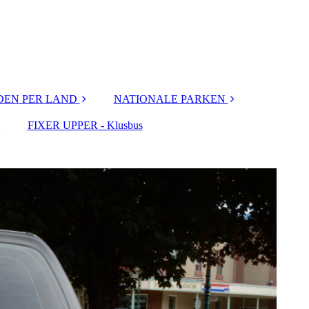
EN PER LAND
NATIONALE PARKEN
FIXER UPPER - Klusbus
N.P. CANADA
N.P. Nederland
N.P. USA