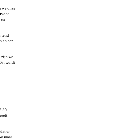
n we onze
arvoor
 en
chtend
n en een
 zijn we
Dat wordt
03.30
heeft
dat er
Nog maar