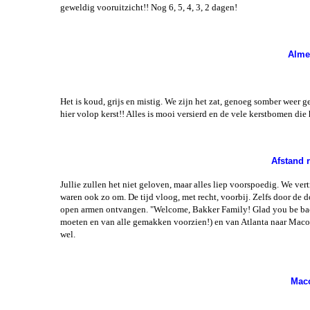
geweldig vooruitzicht!! Nog 6, 5, 4, 3, 2 dagen!
Flor
Alme
Oostkus
Flor
Het is koud, grijs en mistig. We zijn het zat, genoeg somber weer g
hier volop kerst!! Alles is mooi versierd en de vele kerstbomen di
Wester
Crui
Cura
Afstand 
Jullie zullen het niet geloven, maar alles liep voorspoedig. We vert
waren ook zo om. De tijd vloog, met recht, voorbij. Zelfs door de
open armen ontvangen. "Welcome, Bakker Family! Glad you be back 
moeten en van alle gemakken voorzien!) en van Atlanta naar Maco
wel.
Mac