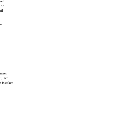
eft.
 de
uil
en
j.
 meer.
ij het
n is zeker