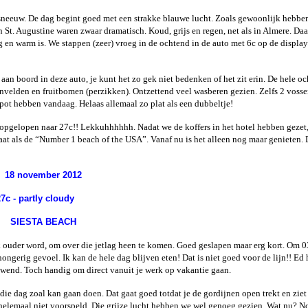
neeuw. De dag begint goed met een strakke blauwe lucht. Zoals gewoonlijk hebbe
t. Augustine waren zwaar dramatisch. Koud, grijs en regen, net als in Almere. Da
g en warm is. We stappen (zeer) vroeg in de ochtend in de auto met 6c op de display
an boord in deze auto, je kunt het zo gek niet bedenken of het zit erin. De hele o
nvelden en fruitbomen (perzikken). Ontzettend veel wasberen gezien. Zelfs 2 vosse
pot hebben vandaag. Helaas allemaal zo plat als een dubbeltje!
opgelopen naar 27c!! Lekkuhhhhhh. Nadat we de koffers in het hotel hebben gezet,
aat als de “Number 1 beach of the USA”. Vanaf nu is het alleen nog maar genieten. 
18 november 2012
27c - partly cloudy
SIESTA BEACH
ik ouder word, om over die jetlag heen te komen. Goed geslapen maar erg kort. Om 
gerig gevoel. Ik kan de hele dag blijven eten! Dat is niet goed voor de lijn!! Ed 
 gewend. Toch handig om direct vanuit je werk op vakantie gaan.
die dag zoal kan gaan doen. Dat gaat goed totdat je de gordijnen open trekt en ziet 
s helemaal niet voorspeld. Die grijze lucht hebben we wel genoeg gezien. Wat nu? 