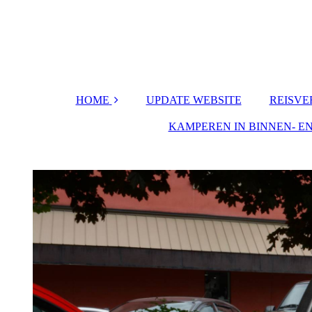
HOME
UPDATE WEBSITE
REISV
CONTACTFORMU
KAMPEREN IN BINNEN- E
Canada
LIER
Spai
REACTIES
Middel
C
Neder
Spanje- f
Canadi
Kaa