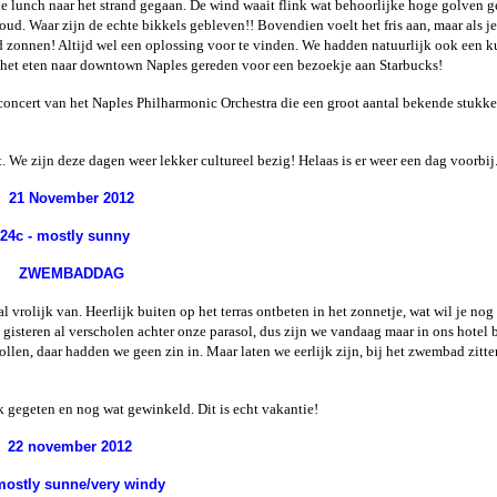
 lunch naar het strand gegaan. De wind waait flink wat behoorlijke hoge golven ge
d. Waar zijn de echte bikkels gebleven!! Bovendien voelt het fris aan, maar als je
ind zonnen! Altijd wel een oplossing voor te vinden. We hadden natuurlijk ook een k
 het eten naar downtown Naples gereden voor een bezoekje aan Starbucks!
t concert van het Naples Philharmonic Orchestra die een groot aantal bekende stukk
et. We zijn deze dagen weer lekker cultureel bezig! Helaas is er weer een dag voorbi
21 November 2012
24c - mostly sunny
ZWEMBADDAG
vrolijk van. Heerlijk buiten op het terras ontbeten in het zonnetje, wat wil je nog
isteren al verscholen achter onze parasol, dus zijn we vandaag maar in ons hotel b
llen, daar hadden we geen zin in. Maar laten we eerlijk zijn, bij het zwembad zitte
jk gegeten en nog wat gewinkeld. Dit is echt vakantie!
22 november 2012
 mostly sunne/very windy