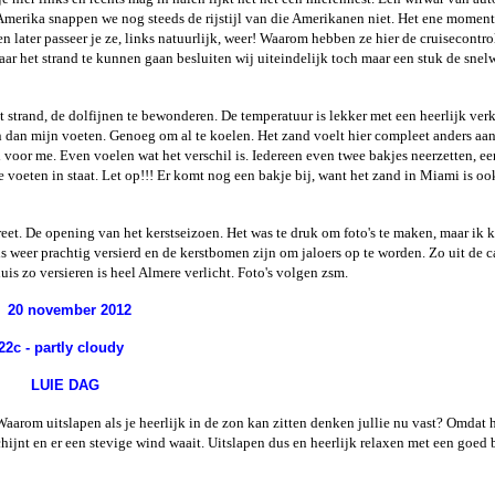
in Amerika snappen we nog steeds de rijstijl van die Amerikanen niet. Het ene moment
 later passeer je ze, links natuurlijk, weer! Waarom hebben ze hier de cruisecontro
ar het strand te kunnen gaan besluiten wij uiteindelijk toch maar een stuk de snel
et strand, de dolfijnen te bewonderen. De temperatuur is lekker met een heerlijk ve
en dan mijn voeten. Genoeg om al te koelen. Het zand voelt hier compleet anders aan
l voor me. Even voelen wat het verschil is. Iedereen even twee bakjes neerzetten, e
e voeten in staat. Let op!!! Er komt nog een bakje bij, want het zand in Miami is oo
et. De opening van het kerstseizoen. Het was te druk om foto's te maken, maar ik k
 is weer prachtig versierd en de kerstbomen zijn om jaloers op te worden. Zo uit de 
s huis zo versieren is heel Almere verlicht. Foto's volgen zsm.
20 november 2012
22c - partly cloudy
LUIE DAG
Waarom uitslapen als je heerlijk in de zon kan zitten denken jullie nu vast? Omdat 
hijnt en er een stevige wind waait. Uitslapen dus en heerlijk relaxen met een goed 