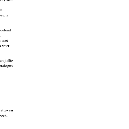
le
weg te
rkoelend
.
en met
k weer
an jullie
catalogus
het zwaar
boek.