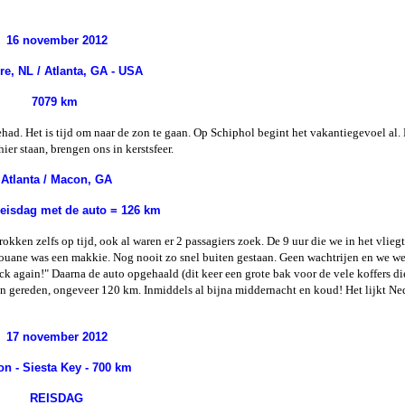
2013
16 november 2012
ida 2012
re, NL / Atlanta, GA - USA
t USA 2012
7079 km
ida 2011
ehad. Het is tijd om naar de zon te gaan. Op Schiphol begint het vakantiegevoel al. 
e hier staan, brengen ons in kerstsfeer.
n Caribean
se 2011
Atlanta / Macon, GA
cao 2010
reisdag met de auto = 126 km
rokken zelfs op tijd, ook al waren er 2 passagiers zoek. De 9 uur die we in het vlieg
 douane was een makkie. Nog nooit zo snel buiten gestaan. Geen wachtrijen en we w
again!" Daarna de auto opgehaald (dit keer een grote bak voor de vele koffers di
n gereden, ongeveer 120 km. Inmiddels al bijna middernacht en koud! Het lijkt Ne
17 november 2012
on - Siesta Key - 700 km
REISDAG