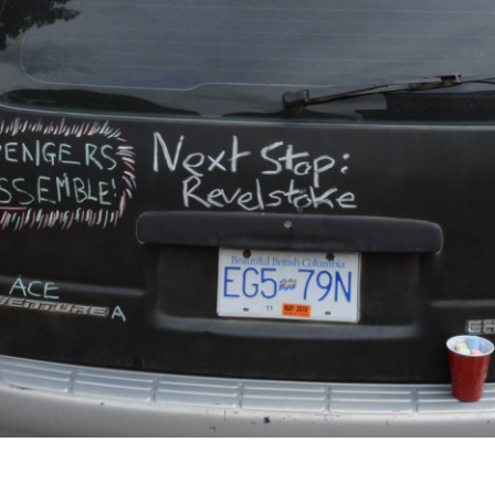
 - augustus
2022
s Canadian
s voorjaar
2022
to Canada
ar 2021
velers go to
nada - may
2020
o Miami -
ari 2020
h Columbia
2019
ba 2019
n Summer