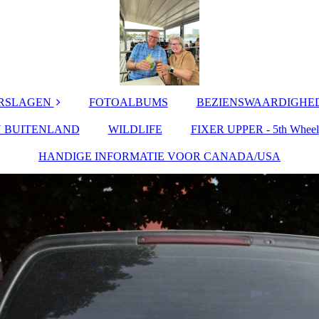
ERSLAGEN
FOTOALBUMS
BEZIENSWAARDIGHED
N BUITENLAND
/USA 2025
WILDLIFE
FIXER UPPER - 5th Wheel
CANADA
n - 2025
HANDIGE INFORMATIE VOOR CANADA/USA
BEZIENSWAARDI
GHEDEN IN
FRANKRIJK
lanse Zee
ruise
BEZIENSWAARDI
NGHEDEN IN
land 2024
NEDERLAND
ebruari 2024
SPANJE
an Rockies
USA
2023
pverdië