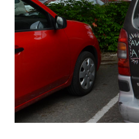
Portugal
Rondrei
Rockie
Back 
naja
Happy tra
East Ca
Back T
Janu
Britis
Aru
India