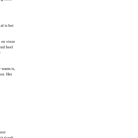
al is het
i en vieze
end heel
r
e warm is,
ien. Het
door
o's (vaak