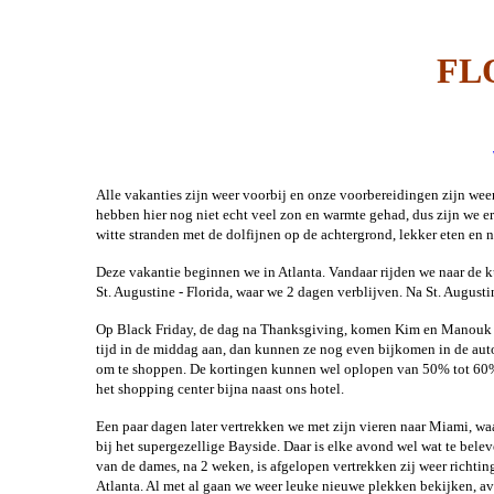
Canad
Wild Wi
FL
Fal
Happy 
Cana
Alle vakanties zijn weer voorbij en onze voorbereidingen zijn wee
hebben hier nog niet echt veel zon en warmte gehad, dus zijn we er 
Canadian
witte stranden met de dolfijnen op de achtergrond, lekker eten en
Me
Deze vakantie beginnen we in Atlanta. Vandaar rijden we naar de k
Zuid Cal
St. Augustine - Florida, waar we 2 dagen verblijven. Na St. Augus
The oldie
Op Black Friday, de dag na Thanksgiving, komen Kim en Manouk o
USA
tijd in de middag aan, dan kunnen ze nog even bijkomen in de aut
om te shoppen. De kortingen kunnen wel oplopen van 50% tot 60%. 
het shopping center bijna naast ons hotel.
West 
Een paar dagen later vertrekken we met zijn vieren naar Miami, w
Flor
bij het supergezellige Bayside. Daar is elke avond wel wat te bele
van de dames, na 2 weken, is afgelopen vertrekken zij weer richti
West/S
Atlanta. Al met al gaan we weer leuke nieuwe plekken bekijken, a
Nationa