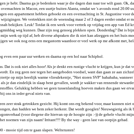
gen je hebt. Daarna ga je bedenken waar je die dagen dan naar toe wilt gaan. Ok, d
2013
 overnachten in Macon, een uurtje buiten Alanta, omdat we 's avonds rond 20.00 u
en een appartement hebben geboekt en een overnachting in St. Augustine voor d
ida 2012
 wijzigingen. We vertrekken niet de woensdag maar 2 of 3 dagen eerder omdat er m
nah bekijken. Leuk! Totdat ik een week voor vertrek op vrijdag een app van Ed kri
t USA 2012
agmiddag weg kunnen. Daar zijn nog genoeg plekken open. Donderdag? Dat is bij
k mijn werk op tijd af, heb diverse afspraken die ik niet kan afzeggen en het huis mo
ida 2011
rijgen we ook nog eens een megastorm waardoor er veel werk op me afkomt met, hel
n Caribean
se 2011
, nog even een paar uur werken en daarna op een hol naar Schiphol.
. Dat is ook niet alles hoor! Als je denkt een rustige vlucht te krijgen, kun je dat v
cao 2010
n wordt. En zeg geen nee tegen het aangeboden voedsel, want dan gaan ze aan zichze
piertje op mijn heerlijk warme vliesdekentje, "Niet storen SVP" hahahaha, wanneer i
n als je dan eindelijk in slaap bent gevallen, wordt je wakker van rennende stewarde
urstoffles. Gelukkig hebben we geen tussenlanding hoeven maken dus gaan we ervan
bij ons in ieder geval niets van.
een zeer strak getrokken gezicht. Hij komt ons erg bekend voor, maar kunnen niet o
ongen, dan hadden we hem zeker herkent. Dat wordt googlen! Nieuwsgierig als ik b
gomverhaal (voor diegene die hiervan op de hoogte zijn :-)) de gehele vlucht mijn
 het noemen van zijn naam! Irritant!!!! By the way - geen last van oorpijn gehad.
.00 - mooie tijd om te gaan slapen. Welterusten!