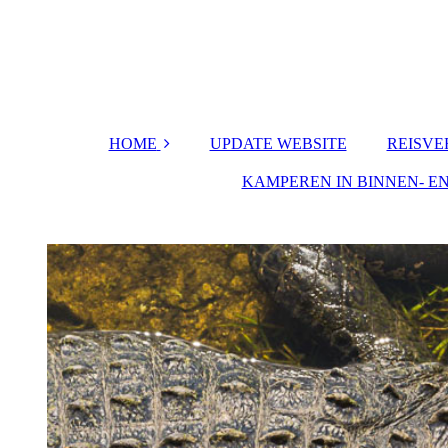
HOME
UPDATE WEBSITE
REISV
CONTACTFORMU
KAMPEREN IN BINNEN- E
Canada
LIER
Spai
REACTIES
Middel
C
Neder
Spanje- f
Canadi
Kaa