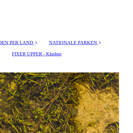
EN PER LAND
NATIONALE PARKEN
FIXER UPPER - Klusbus
N.P. CANADA
N.P. Nederland
N.P. USA