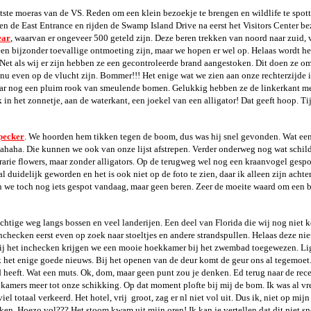
te moeras van de VS. Reden om een klein bezoekje te brengen en wildlife te spott
 de East Entrance en rijden de Swamp Island Drive na eerst het Visitors Center be
ear
, waarvan er ongeveer 500 geteld zijn. Deze beren trekken van noord naar zuid, 
een bijzonder toevallige ontmoeting zijn, maar we hopen er wel op. Helaas wordt het
 Net als wij er zijn hebben ze een gecontroleerde brand aangestoken. Dit doen ze o
nu even op de vlucht zijn. Bommer!!! Het enige wat we zien aan onze rechterzijde i
aar nog een pluim rook van smeulende bomen. Gelukkig hebben ze de linkerkant me
in het zonnetje, aan de waterkant, een joekel van een alligator! Dat geeft hoop. Ti
pecker
. We hoorden hem tikken tegen de boom, dus was hij snel gevonden. Wat ee
hahaha. Die kunnen we ook van onze lijst afstrepen. Verder onderweg nog wat schi
rarie flowers, maar zonder alligators. Op de terugweg wel nog een kraanvogel gesp
l duidelijk geworden en het is ook niet op de foto te zien, daar ik alleen zijn achte
ben we toch nog iets gespot vandaag, maar geen beren. Zeer de moeite waard om een
htige weg langs bossen en veel landerijen. Een deel van Florida die wij nog niet 
hecken eerst even op zoek naar stoeltjes en andere strandspullen. Helaas deze nie
ij het inchecken krijgen we een mooie hoekkamer bij het zwembad toegewezen. Li
k het enige goede nieuws. Bij het openen van de deur komt de geur ons al tegemoet
 heeft. Wat een muts. Ok, dom, maar geen punt zou je denken. Ed terug naar de rec
en kamers meer tot onze schikking. Op
dat moment plofte bij mij de bom. Ik was al vr
iel totaal verkeerd. Het hotel, vrij
groot, zag er nl niet vol uit. Dus ik, niet op mijn
n. Hoezo vol??? Het stoom kwam uit mijn oren! Ik kan je vertellen dat dit niet sn