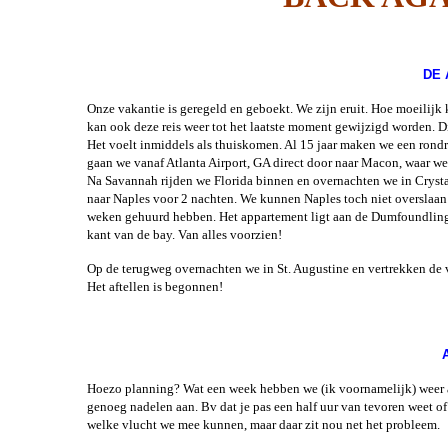
Canad
Wild Wi
DE
Onze vakantie is geregeld en geboekt. We zijn eruit. Hoe moeilijk k
Fal
kan ook deze reis weer tot het laatste moment gewijzigd worden. Dit
Het voelt inmiddels als thuiskomen. Al 15 jaar maken we een rondre
Happy 
gaan we vanaf Atlanta Airport, GA direct door naar Macon, waar w
Cana
Na Savannah rijden we Florida binnen en overnachten we in Crysta
naar Naples voor 2 nachten. We kunnen Naples toch niet overslaan
Canadian
weken gehuurd hebben. Het appartement ligt aan de Dumfoundling 
Me
kant van de bay. Van alles voorzien!
Zuid Cal
Op de terugweg overnachten we in St. Augustine en vertrekken de 
Het aftellen is begonnen!
The oldie
USA
West 
Hoezo planning? Wat een week hebben we (ik voornamelijk) weer ach
Flor
genoeg nadelen aan. Bv dat je pas een half uur van tevoren weet o
welke vlucht we mee kunnen, maar daar zit nou net het probleem
West/S
Nationa