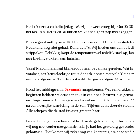
Hello America en hello jetlag! We zijn er weer vroeg bij. Om 05.30 
het bezuren. Het is 20.30 uur en we kunnen geen pap meer zeggen.
Na een goed ontbijt rond 08.00 uur vertrokken. De lucht is strak b
Nederland nog niet gehad. Rond de 5°c. Wij kleden ons dan ook dik 
strippoker! Gelukkig loopt de temperatuur wel redelijk snel op, ho
nog
kledingstukken aan, hahaha.
Vanaf Macon helemaal binnendoor naar Savannah gereden. Wat is Ge
vandaag een heuvelachtige route door de bossen met vele kleine m
een vervolgcursus "How to spot wildlife" gaan volgen. Misschien 
Rond het middaguur in
Savannah
aangekomen. Wat een drukke, ma
beginnen hebben we eerst een tour in een open, brrrrrrrr, bus gemaa
met hoge bomen. Die vangen veel wind maar ook heel veel zon!!! A
na een heerlijke wandeling in de zon. Tijdens de rit door de stad 
Alle schepen die de stad invaren groeten haar.
Forest Gump, die een hoofdrol heeft in de gelijknamige film en éé
wij nog niet eerder meegemaakt. Els, je had het geweldig gevonden! 
gebouwen. Hier komen wij zeker nog een keer terug om deze stad 