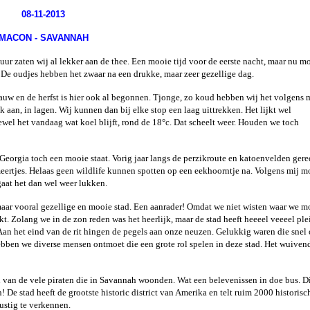
08-11-2013
MACON - SAVANNAH
uur zaten wij al lekker aan de thee. Een mooie tijd voor de eerste nacht, maar nu m
 De oudjes hebben het zwaar na een drukke, maar zeer gezellige dag.
lauw en de herfst is hier ook al begonnen. Tjonge, zo koud hebben wij het volgens m
aan, in lagen. Wij kunnen dan bij elke stop een laag uittrekken. Het lijkt wel
ewel het vandaag wat koel blijft, rond de 18°c. Dat scheelt weer. Houden we toch
orgia toch een mooie staat. Vorig jaar langs de perzikroute en katoenvelden gere
eertjes. Helaas geen wildlife kunnen spotten op een eekhoorntje na. Volgens mij m
gaat het dan wel weer lukken.
ar vooral gezellige en mooie stad. Een aanrader! Omdat we niet wisten waar we m
kt. Zolang we in de zon reden was het heerlijk, maar de stad heeft heeeel veeeel ple
an het eind van de rit hingen de pegels aan onze neuzen. Gelukkig waren die snel
hebben we diverse mensen ontmoet die een grote rol spelen in deze stad. Het wuiven
n van de vele piraten die in Savannah woonden. Wat een belevenissen in doe bus. D
De stad heeft de grootste historic district van Amerika en telt ruim 2000 historisc
rustig te verkennen.