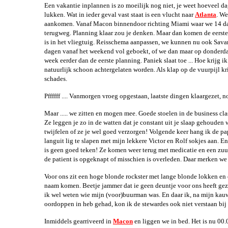
Een vakantie inplannen is zo moeilijk nog niet, je weet hoeveel da
lukken. Wat in ieder geval vast staat is een vlucht naar
Atlanta
. We
aankomen. Vanaf Macon binnendoor richting Miami waar we 14 dag
Flor
terugweg. Planning klaar zou je denken. Maar dan komen de eerste
is in het vliegtuig. Reisschema aanpassen, we kunnen nu ook Savan
Oostkus
dagen vanaf het weekend vol geboekt, of we dan maar op donderd
week eerder dan de eerste planning. Paniek slaat toe ... Hoe krijg i
Flor
natuurlijk schoon achtergelaten worden. Als klap op de vuurpijl k
schades.
Wester
Crui
Pffffff .... Vanmorgen vroeg opgestaan, laatste dingen klaargezet
Maar ..... we zitten en mogen mee. Goede stoelen in de business class
Cura
Ze leggen je zo in de watten dat je constant uit je slaap gehoude
twijfelen of ze je wel goed verzorgen! Volgende keer hang ik de pa
languit lig te slapen met mijn lekkere Victor en Rolf sokjes aan. E
is geen goed teken! Ze komen weer terug met medicatie en een zu
de patient is opgeknapt of misschien is overleden. Daar merken we 
Voor ons zit een hoge blonde rockster met lange blonde lokken en 
naam komen. Beetje jammer dat ie geen deuntje voor ons heeft gez
ik wel weten wie mijn (voor)buurman was. En daar ik, na mijn kauw
oordoppen in heb gehad, kon ik de stewardes ook niet verstaan bij
Inmiddels gearriveerd in
Macon
en liggen we in bed. Het is nu 00