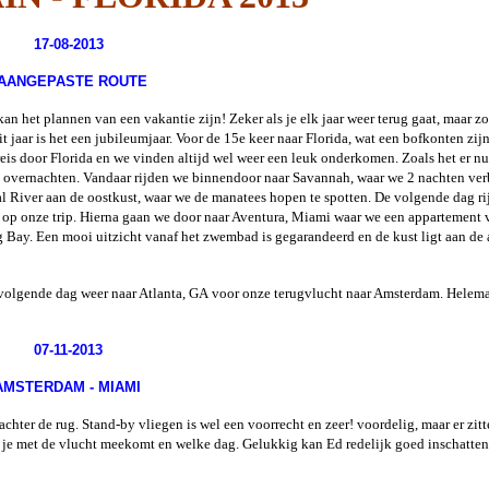
a - 2018
17-08-2013
ld West USA
2018
 AANGEPASTE ROUTE
an het plannen van een vakantie zijn! Zeker als je elk jaar weer terug gaat, maar zoa
l 2017
 jaar is het een jubileumjaar. Voor de 15e keer naar Florida, wat een bofkonten zij
is door Florida en we vinden altijd wel weer een leuk onderkomen. Zoals het er nu 
Travelers
e overnachten. Vandaar rijden we binnendoor naar Savannah, waar we 2 nachten ver
da 2017
l River aan de oostkust, waar we de manatees hopen te spotten. De volgende dag r
 op onze trip. Hierna gaan we door naar Aventura, Miami waar we een appartement 
 Adventures
Bay. Een mooi uitzicht vanaf het zwembad is gegarandeerd en de kust ligt aan de
i 2016
ifornië 2015
volgende dag weer naar Atlanta, GA voor onze terugvlucht naar Amsterdam. Helema
s on route -
 2014
07-11-2013
USA 2014
AMSTERDAM - MIAMI
ter de rug. Stand-by vliegen is wel een voorrecht en zeer! voordelig, maar er zit
ida 2013
f je met de vlucht meekomt en welke dag. Gelukkig kan Ed redelijk goed inschatte
.
outhwest +
l Parks USA