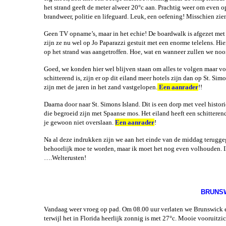
het strand geeft de meter alweer 20°c aan. Prachtig weer om even op
brandweer, politie en lifeguard. Leuk, een oefening! Misschien z
Geen TV opname’s, maar in het echie! De boardwalk is afgezet met 
zijn ze nu wel op Jo Paparazzi gestuit met een enorme telelens. Hi
op het strand was aangetroffen. Hoe, wat en wanneer zullen we no
Goed, we konden hier wel blijven staan om alles te volgen maar voo
schitterend is, zijn er op dit eiland meer hotels zijn dan op St. S
zijn met de jaren in het zand vastgelopen.
Een aanrader
!!
Daarna door naar St. Simons Island. Dit is een dorp met veel histo
die begroeid zijn met Spaanse mos. Het eiland heeft een schitteren
je gewoon niet overslaan.
Een aanrader
!
Na al deze indrukken zijn we aan het einde van de middag terugge
behoorlijk moe te worden, maar ik moet het nog even volhouden. Ik
….Welterusten!
BRUNSW
Vandaag weer vroeg op pad. Om 08.00 uur verlaten we Brunswick e
terwijl het in Florida heerlijk zonnig is met 27°c. Mooie vooruit