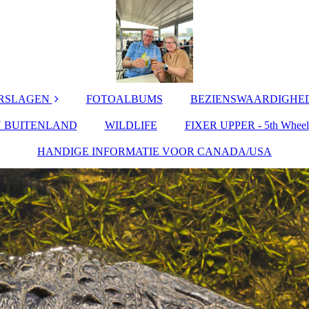
ERSLAGEN
FOTOALBUMS
BEZIENSWAARDIGHED
N BUITENLAND
/USA 2025
WILDLIFE
FIXER UPPER - 5th Wheel
CANADA
n - 2025
HANDIGE INFORMATIE VOOR CANADA/USA
BEZIENSWAARDI
GHEDEN IN
FRANKRIJK
lanse Zee
ruise
BEZIENSWAARDI
NGHEDEN IN
land 2024
NEDERLAND
ebruari 2024
SPANJE
an Rockies
USA
2023
pverdië