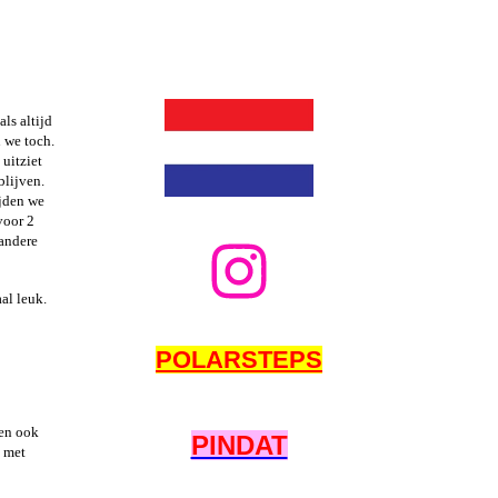
ls altijd
n we toch.
uitziet
blijven.
ijden we
voor 2
 andere
al leuk.
POLARSTEPS
ten ook
PINDAT
n met