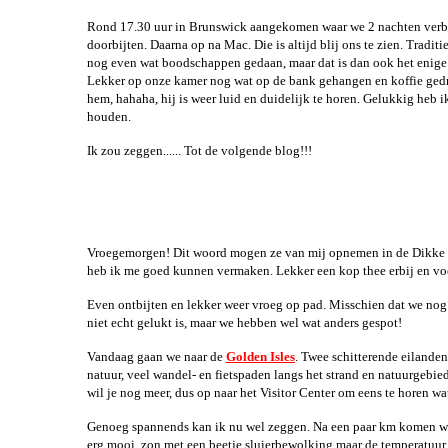
Rond 17.30 uur in Brunswick aangekomen waar we 2 nachten verb
doorbijten. Daarna op na Mac. Die is altijd blij ons te zien. Tradi
nog even wat boodschappen gedaan, maar dat is dan ook het enige.
Lekker op onze kamer nog wat op de bank gehangen en koffie gedron
hem, hahaha, hij is weer luid en duidelijk te horen. Gelukkig heb i
houden.
Ik zou zeggen...... Tot de volgende blog!!!
Vroegemorgen! Dit woord mogen ze van mij opnemen in de Dikke Va
heb ik me goed kunnen vermaken. Lekker een kop thee erbij en voor
Even ontbijten en lekker weer vroeg op pad. Misschien dat we nog 
niet echt gelukt is, maar we hebben wel wat anders gespot!
Vandaag gaan we naar de
Golden Isles
. Twee schitterende eilande
natuur, veel wandel- en fietspaden langs het strand en natuurgebi
wil je nog meer, dus op naar het Visitor Center om eens te horen wa
Genoeg spannends kan ik nu wel zeggen. Na een paar km komen we bi
erg mooi, zon met een beetje sluierbewolking maar de temperatuur 