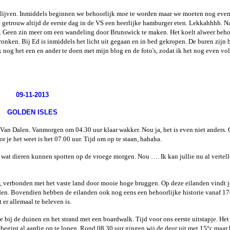
lijven. Inmiddels beginnen we behoorlijk moe te worden maar we moeten nog eve
tie getrouw altijd de eerste dag in de VS een heerlijke hamburger eten. Lekkahhhh. 
 Geen zin meer om een wandeling door Brunswick te maken. Het koelt alweer behoo
ken. Bij Ed is inmiddels het licht uit gegaan en in bed gekropen. De buren zijn b
k nog het een en ander te doen met mijn blog en de foto's, zodat ik het nog even vo
09-11-2013
GOLDEN ISLES
n Dalen. Vanmorgen om 04.30 uur klaar wakker. Nou ja, het is even niet anders.
 je het weet is het 07.00 uur. Tijd om op te staan, hahaha.
wat dieren kunnen spotten op de vroege morgen. Nou …. Ik kan jullie nu al vertell
n, verbonden met het vaste land door mooie hoge bruggen. Op deze eilanden vindt 
eden. Bovendien hebben de eilanden ook nog eens een behoorlijke historie vanaf 1
t er allemaal te beleven is.
j de duinen en het strand met een boardwalk. Tijd voor ons eerste uitstapje. Het 
begint al aardig op te lopen. Rond 08.30 uur gingen wij de deur uit met 15°c maar 