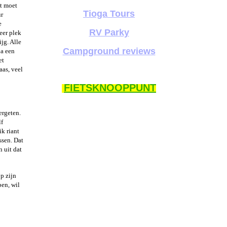
at moet
Tioga Tours
ur
e
RV Parky
eer plek
jg. Alle
Campground reviews
na een
et
aas, veel
FIETSKNOOPPUNT
ergeten.
lf
k riant
ssen. Dat
 uit dat
p zijn
en, wil