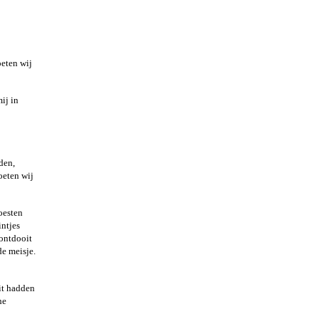
oeten wij
ij in
den,
oeten wij
oesten
intjes
 ontdooit
de meisje.
it hadden
he