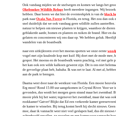
Ook vandaag mijden we de snelwegen en komen we langs het groots
Okefenokee Wildlife Refuge
heeft meerdere ingangen. Wij bezoeken
hebben. Daar horen we dat hier de oversteekplek is van de
black b
park naar
Ocala Nat. Forest
in Florida, en terug. Het zou dan ook 
snel duidelijk dat we ook vandaag geen wildlife zullen aantreffen.
natuur te helpen om nieuwe planten te krijgen, waardoor de dieren 
geblakerde aarde, bomen en planten en ruiken de brand. Hier en d
gelaten en concentreren wij ons daar op. We hebben geluk. Heerlijk 
wandelen van de boardwalk
naar een uitkijktoren over het moeras spotten we onze eerste
wood
vogel met zijn knalrode kop met kuif. Hij doet met de mode mee, 
gespot. Het moeras en de boardwalk waren prachtig, vol met gele p
het kan ook een wilde kalkoen geweest zijn. Dit is ons niet helemaa
de gevoelige plaat heb, hahaha. Ik was net te laat. Al met al, heb
aan de park te brengen.
Daarna weer door naar de westkust van Florida. Een mooie heuvelac
Erg mooi! Rond 15.00 uur aangekomen in Crystal River. Voor we inc
gevonden, dus wordt het morgen geen strand maar het zwembad. B
mooie plek bij het water, tegenover het zwembad, maar dat was oo
rookkamer! Gatver! Blijkt dat Ed een verkeerde kamer gereserveerd
de kamer te wisselen. Bij terug.komst heeft hij slecht nieuws. Ge
moe, daar ik vannacht weer niet veel geslapen had, dus dit nieuws v
achterhoofd gevallen, ga googlen en een kamer voor vannacht boeke