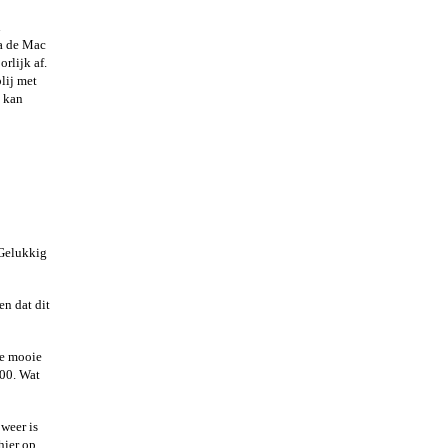
n
Na de Mac
rlijk af.
lij met
l kan
 Gelukkig
en dat dit
je mooie
700. Wat
weer is
hier op