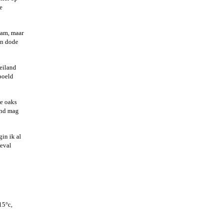
e
eam, maar
en dode
 eiland
spoeld
ve oaks
and mag
in ik al
geval
15°c,