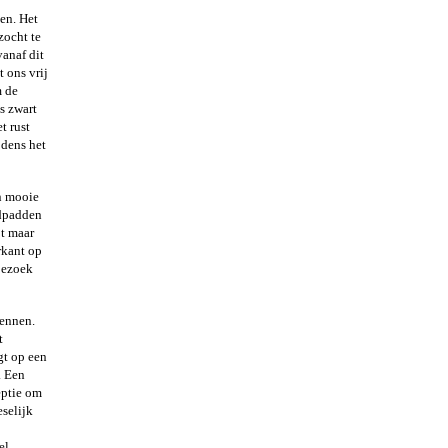
en. Het
zocht te
vanaf dit
 ons vrij
m de
s zwart
t rust
jdens het
n mooie
ldpadden
ot maar
rkant op
 bezoek
kennen.
t
gt op een
. Een
eptie om
eselijk
el