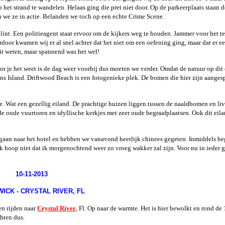
 het strand te wandelen. Helaas ging die pret niet door. Op de parkeerplaats staan d
ien we ze in actie. Belanden we toch op een echte Crime Scene.
lint. Een politieagent staat ervoor om de kijkers weg te houden. Jammer voor het t
erdoor kwamen wij er al snel achter dat het niet om een oefening ging, maar dat er e
oit weten, maar spannend was het wel!
r je het weet is de dag weer voorbij dus moeten we verder. Omdat de natuur op dit
imons Island. Driftwood Beach is een fotogenieke plek. De bomen die hier zijn aange
rie. Wat een gezellig eiland. De prachtige huizen liggen tussen de naaldbomen en li
de oude vuurtoren en idyllische kerkjes met zeer oude begraafplaatsen. Ook dit eil
gaan naar het hotel en hebben we vanavond heerlijk chinees gegeten. Inmiddels beg
 hoop niet dat ik morgenochtend weer zo vroeg wakker zal zijn. Voor nu in ieder 
10-11-2013
ICK - CRYSTAL RIVER, FL
n rijden naar
Crystal River
, Fl. Op naar de warmte. Het is hier bewolkt en rond de 
zichten dus.